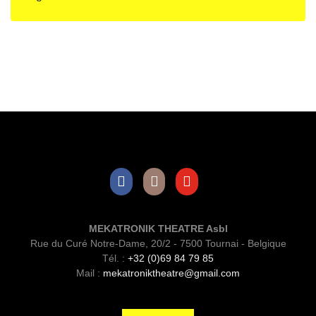
Facebook
Instagram
Youtube
MEKATRONIK THEATRE Asbl
Rue du Curé Notre-Dame, 20/2 - 7500 Tournai - Belgique
Tél. :
+32 (0)69 84 79 85
Mail :
mekatroniktheatre@gmail.com