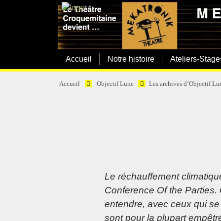
Accueil
Notre histoire
Ateliers-Stage
Accueil
Objectif Lune
Les archives d’Objectif Lu
Le réchauffement climatiqu
Conference Of the Parties. 
entendre, avec ceux qui se
sont pour la plupart empêt