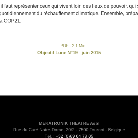
u’il faut représenter ceux qui vivent loin des lieux de pouvoir, 
à quotidiennement du réchauffement climatique. Ensemble, préparo
 la COP21.
PDF - 2.1 Mio
Objectif Lune N°19 - juin 2015
MEKATRONIK THEATRE Asbl
Rue du Curé Notre-Dame, 20/2 - 7500 Tournai - Belgique
Tél. :
+32 (0)69 84 79 85