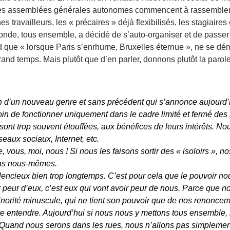
es assemblées générales autonomes commencent à rassembler ét
es travailleurs, les « précaires » déjà flexibilisés, les stagiaire
monde, tous ensemble, a décidé de s’auto-organiser et de passer 
 que « lorsque Paris s’enrhume, Bruxelles éternue », ne se dé
 grand temps. Mais plutôt que d’en parler, donnons plutôt la paro
on d’un nouveau genre et sans précédent qui s’annonce aujourd’
n de fonctionner uniquement dans le cadre limité et fermé des s
sont trop souvent étouffées, aux bénéfices de leurs intérêts. 
eaux sociaux, Internet, etc.
vous, moi, nous ! Si nous les faisons sortir des « isoloirs », n
ns nous-mêmes.
encieux bien trop longtemps. C’est pour cela que le pouvoir no
r peur d’eux, c’est eux qui vont avoir peur de nous. Parce que
inorité minuscule, qui ne tient son pouvoir que de nos renoncem
ire entendre. Aujourd’hui si nous nous y mettons tous ensemble
. Quand nous serons dans les rues, nous n’allons pas simpleme