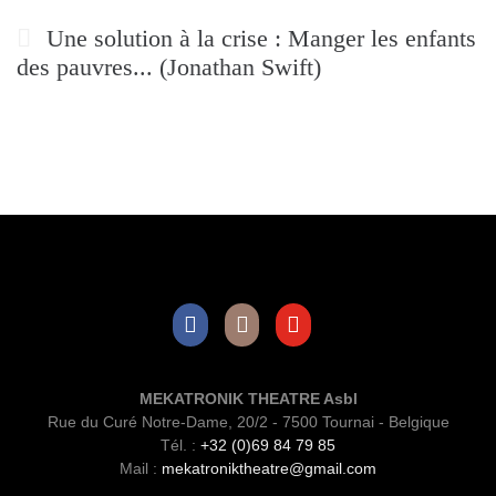
Une solution à la crise : Manger les enfants
des pauvres... (Jonathan Swift)
Facebook
Instagram
Youtube
MEKATRONIK THEATRE Asbl
Rue du Curé Notre-Dame, 20/2 - 7500 Tournai - Belgique
Tél. :
+32 (0)69 84 79 85
Mail :
mekatroniktheatre@gmail.com