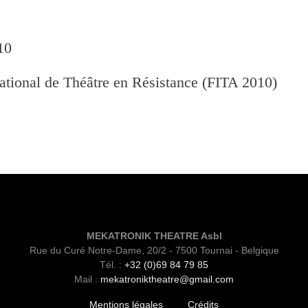
10
ational de Théâtre en Résistance (FITA 2010)
MEKATRONIK THEATRE Asbl
Rue du Curé Notre-Dame, 20/2 - 7500 Tournai - Belgique
Tél. :
+32 (0)69 84 79 85
Mail :
mekatroniktheatre@gmail.com
Mentions légales
Crédits