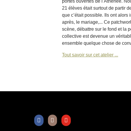
portes ouvertes de l’Athénée. Nou
21 élèves était surtout de partir 
que c’était possible. Ils ont alors
après, le mariage,... Ce patchwork
scène, débattre sur le fond et la 
collective est devenue un véritabl
ensemble quelque chose de conv
Tout savoir sur cet atelier ...
Facebook
Instagram
Youtube