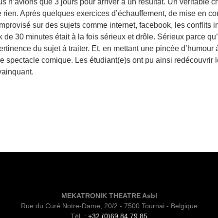
s n’avions que 3 jours pour arriver à un résultat. Un véritable 
de rien. Après quelques exercices d’échauffement, de mise en conf
 improvisé sur des sujets comme internet, facebook, les conflits i
 de 30 minutes était à la fois sérieux et drôle. Sérieux parce qu’i
pertinence du sujet à traiter. Et, en mettant une pincée d’humour
e spectacle comique. Les étudiant(e)s ont pu ainsi redécouvrir le
ainquant.
MEKATRONIK THEATRE Asbl
Rue du Curé Notre-Dame, 20/2 - 7500 Tournai - Belgique
Tél. :
+32 (0)69 84 79 85