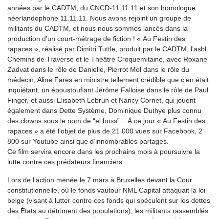
années par le CADTM, du CNCD-11.11.11 et son homologue
néerlandophone 11.11.11. Nous avons rejoint un groupe de
militants du CADTM, et nous nous sommes lancés dans la
production d’un court-métrage de fiction ! « Au Festin des
rapaces », réalisé par Dimitri Tuttle, produit par le CADTM, l’asbl
Chemins de Traverse et le Théâtre Croquemitaine, avec Roxane
Zadvat dans le rôle de Danielle, Pierrot Mol dans le rôle du
médecin, Aline Fares en ministre tellement crédible que c’en était
inquiétant, un époustouflant Jérôme Falloise dans le rôle de Paul
Finger, et aussi Elisabeth Lebrun et Nancy Cornet, qui jouent
également dans Dette Système, Dominique Duthye plus connu
des clowns sous le nom de “el boss”... À ce jour « Au Festin des
rapaces » a été l’objet de plus de 21 000 vues sur Facebook, 2
800 sur Youtube ainsi que d’innombrables partages.
Ce film servira encore dans les prochains mois à poursuivre la
lutte contre ces prédateurs financiers.
Lors de l’action menée le 7 mars à Bruxelles devant la Cour
constitutionnelle, où le fonds vautour NML Capital attaquait la loi
belge (visant à lutter contre ces fonds qui spéculent sur les dettes
des États au détriment des populations), les militants rassemblés