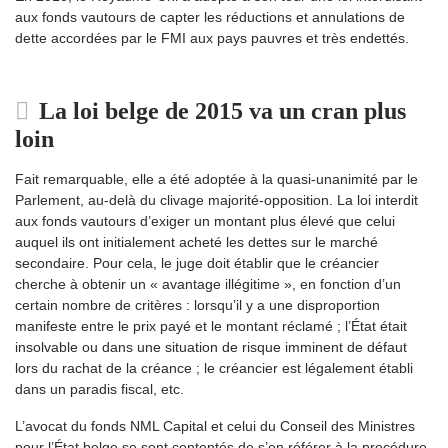
aux fonds vautours de capter les réductions et annulations de
dette accordées par le FMI aux pays pauvres et très endettés.
La loi belge de 2015 va un cran plus
loin
Fait remarquable, elle a été adoptée à la quasi-unanimité par le
Parlement, au-delà du clivage majorité-opposition. La loi interdit
aux fonds vautours d’exiger un montant plus élevé que celui
auquel ils ont initialement acheté les dettes sur le marché
secondaire. Pour cela, le juge doit établir que le créancier
cherche à obtenir un « avantage illégitime », en fonction d’un
certain nombre de critères : lorsqu’il y a une disproportion
manifeste entre le prix payé et le montant réclamé ; l’État était
insolvable ou dans une situation de risque imminent de défaut
lors du rachat de la créance ; le créancier est légalement établi
dans un paradis fiscal, etc.
L’avocat du fonds NML Capital et celui du Conseil des Ministres
pour l’État belge se sont contentés de s’en référer à la procédure