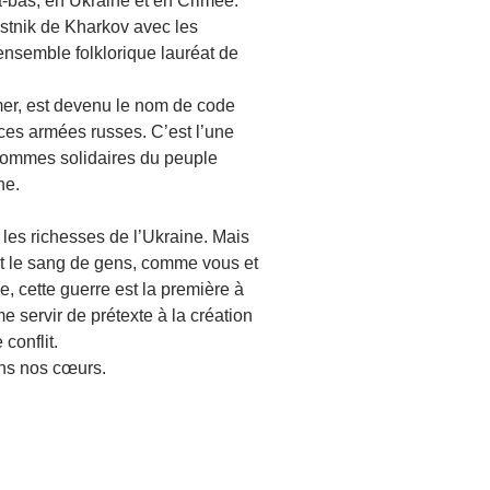
à-bas, en Ukraine et en Crimée.
estnik de Kharkov avec les
ensemble folklorique lauréat de
e mer, est devenu le nom de code
rces armées russes. C’est l’une
 sommes solidaires du peuple
ne.
 les richesses de l’Ukraine. Mais
est le sang de gens, comme vous et
, cette guerre est la première à
 servir de prétexte à la création
conflit.
ans nos cœurs.