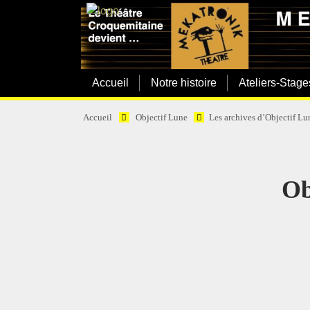
Accueil
Notre histoire
Ateliers-Stage
Accueil
Objectif Lune
Les archives d’Objectif Lu
Ob