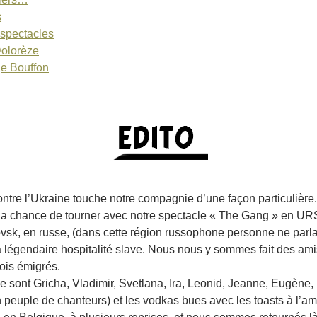
s
 spectacles
Dolorèze
ge Bouffon
ntre l’Ukraine touche notre compagnie d’une façon particulièr
la chance de tourner avec notre spectacle « The Gang » en UR
sk, en russe, (dans cette région russophone personne ne parlait
a légendaire hospitalité slave. Nous nous y sommes fait des am
fois émigrés.
e sont Gricha, Vladimir, Svetlana, Ira, Leonid, Jeanne, Eugène,
un peuple de chanteurs) et les vodkas bues avec les toasts à l’amit