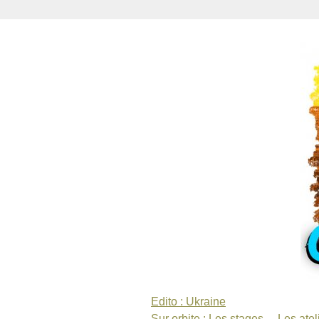
Edito : Ukraine
Sur orbite : Les stages… Les ate