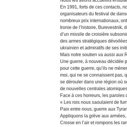
Nous les avons accueillis ensuit
En 1991, forts de ces contacts, n
organisateurs du festival de dans
nombreux prix internationaux, ont
Ironie de l’histoire, Burevestnik,
d’un missile de croisière subsoni
des armes stratégiques dévoilées
ukrainien et admiratifs de ses ini
Mais notre soutien va aussi aux R
Une guerre, à nouveau décidée par
pour cette guerre, qu’ils ne mène
moi, qui ne se connaissent pas, q
se dérouler dans une région où so
de nouvelles centrales atomiques,
Face à ces horreurs, les paroles
« Les rois nous saoulaient de fu
Paix entre nous, guerre aux Tyra
Appliquons la grève aux armées,
Crosse en l’air et rompons les ran