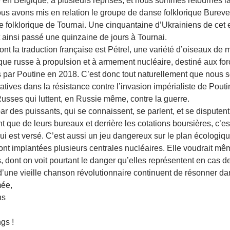
e en Belgique, à plusieurs reprises, et nous sommes retournés l
ous avons mis en relation le groupe de danse folklorique Burev
e folklorique de Tournai. Une cinquantaine d’Ukrainiens de cet 
 ainsi passé une quinzaine de jours à Tournai.
 dont la traduction française est Pétrel, une variété d’oiseaux d
que russe à propulsion et à armement nucléaire, destiné aux fo
 par Poutine en 2018. C’est donc tout naturellement que nous
tiatives dans la résistance contre l’invasion impérialiste de Pouti
usses qui luttent, en Russie même, contre la guerre.
 des puissants, qui se connaissent, se parlent, et se disputent
nt que de leurs bureaux et derrière les cotations boursières, c’
ui est versé. C’est aussi un jeu dangereux sur le plan écologique
nt implantées plusieurs centrales nucléaires. Elle voudrait même
 dont on voit pourtant le danger qu’elles représentent en cas de 
 d’une vieille chanson révolutionnaire continuent de résonner d
mée,
ns
gs !