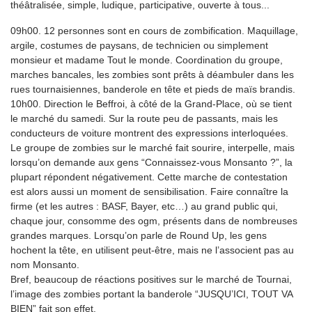
théâtralisée, simple, ludique, participative, ouverte à tous...
09h00. 12 personnes sont en cours de zombification. Maquillage,
argile, costumes de paysans, de technicien ou simplement
monsieur et madame Tout le monde. Coordination du groupe,
marches bancales, les zombies sont prêts à déambuler dans les
rues tournaisiennes, banderole en tête et pieds de maïs brandis.
10h00. Direction le Beffroi, à côté de la Grand-Place, où se tient
le marché du samedi. Sur la route peu de passants, mais les
conducteurs de voiture montrent des expressions interloquées.
Le groupe de zombies sur le marché fait sourire, interpelle, mais
lorsqu’on demande aux gens “Connaissez-vous Monsanto ?”, la
plupart répondent négativement. Cette marche de contestation
est alors aussi un moment de sensibilisation. Faire connaître la
firme (et les autres : BASF, Bayer, etc…) au grand public qui,
chaque jour, consomme des ogm, présents dans de nombreuses
grandes marques. Lorsqu’on parle de Round Up, les gens
hochent la tête, en utilisent peut-être, mais ne l’associent pas au
nom Monsanto.
Bref, beaucoup de réactions positives sur le marché de Tournai,
l’image des zombies portant la banderole “JUSQU’ICI, TOUT VA
BIEN” fait son effet.