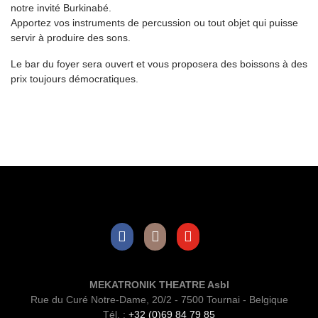
notre invité Burkinabé.
Apportez vos instruments de percussion ou tout objet qui puisse
servir à produire des sons.
Le bar du foyer sera ouvert et vous proposera des boissons à des
prix toujours démocratiques.
Facebook
Instagram
Youtube
MEKATRONIK THEATRE Asbl
Rue du Curé Notre-Dame, 20/2 - 7500 Tournai - Belgique
Tél. :
+32 (0)69 84 79 85