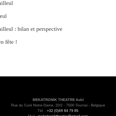
illeul
eul
illeul : bilan et perspective
n fête !
MEKATRONIK THEATRE Asbl
Rue du Curé Notre-Dame, 20/2 - 7500 Tournai - Belgique
Tél. :
+32 (0)69 84 79 85