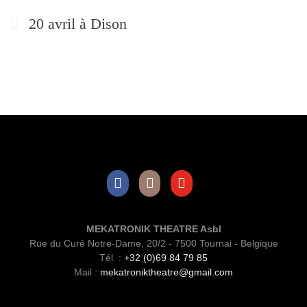
20 avril à Dison
Facebook
Instagram
Youtube
MEKATRONIK THEATRE Asbl
Rue du Curé Notre-Dame, 20/2 - 7500 Tournai - Belgique
Tél. :
+32 (0)69 84 79 85
Mail :
mekatroniktheatre@gmail.com