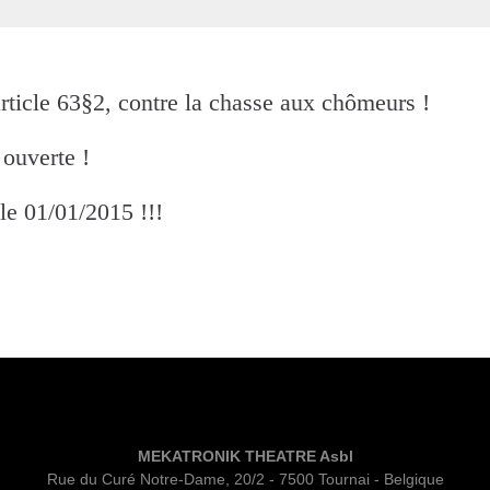
rticle 63§2, contre la chasse aux chômeurs !
 ouverte !
le 01/01/2015 !!!
MEKATRONIK THEATRE Asbl
Rue du Curé Notre-Dame, 20/2 - 7500 Tournai - Belgique