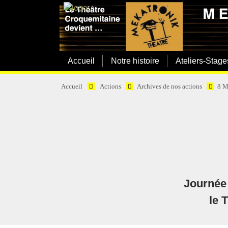
Accueil
Notre histoire
Ateliers-Stage
Accueil
Actions
Archives de nos actions
8 M
Journée 
le 