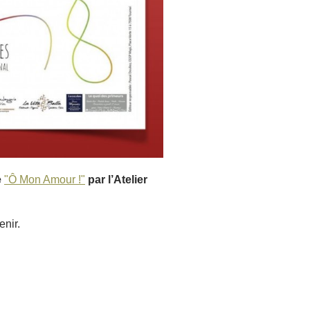
e
"Ô Mon Amour !"
par l’Atelier
enir.