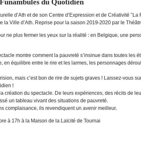
 Funambules du Quotidien
relle d’Ath et de son Centre d’Expression et de Créativité "La 
 la Ville d’Ath. Reprise pour la saison 2019-2020 par le Théât
ur ne plus fermer les yeux sur la réalité : en Belgique, une pers
ectacle montre comment la pauvreté s’insinue dans toutes les ét
 en équilibre entre le rire et les larmes, les personnages déroul
ision, mais c’est bon de rire de sujets graves ! Laissez-vous sur
idien !
la création du spectacle. De leurs expériences, des récits de le
et tissé un tableau vivant des situations de pauvreté.
ans complaisance, ils revendiquent un avenir meilleur.
bre à 17h à la Maison de la Laïcité de Tournai