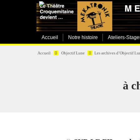
Accueil
Notre histoire
Ateliers-Stage
Accueil
Objectif Lune
Les archives d’Objectif Lu
à c