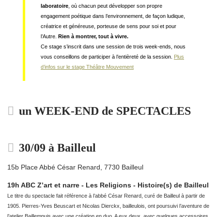
laboratoire
, où chacun peut développer son propre
engagement poétique dans l’environnement, de façon ludique,
créatrice et généreuse, porteuse de sens pour soi et pour
l’Autre.
Rien à montrer, tout à vivre.
Ce stage s’inscrit dans une session de trois week-ends, nous
vous conseillons de participer à l’entièreté de la session.
Plus
d’infos sur le stage Théâtre Mouvement
un WEEK-END de SPECTACLES
30/09 à Bailleul
15b Place Abbé César Renard, 7730 Bailleul
19h ABC Z’art et narre - Les Religions - Histoire(s) de Bailleul
Le titre du spectacle fait référence à l’abbé César Renard, curé de Bailleul à partir de
1905. Pierres-Yves Beuscart et Nicolas Dierckx, bailleulois, ont poursuivi l’aventure de
l’atelier Baillempuis avec une création en duo. A eux deux, avec quelques accessoires,