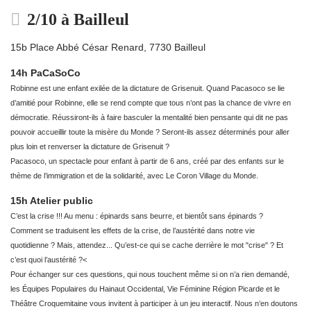
2/10 à Bailleul
15b Place Abbé César Renard, 7730 Bailleul
14h PaCaSoCo
Robinne est une enfant exilée de la dictature de Grisenuit. Quand Pacasoco se lie
d’amitié pour Robinne, elle se rend compte que tous n’ont pas la chance de vivre en
démocratie. Réussiront-ils à faire basculer la mentalité bien pensante qui dit ne pas
pouvoir accueillir toute la misère du Monde ? Seront-ils assez déterminés pour aller
plus loin et renverser la dictature de Grisenuit ?
Pacasoco, un spectacle pour enfant à partir de 6 ans, créé par des enfants sur le
thème de l’immigration et de la solidarité, avec Le Coron Village du Monde.
15h Atelier public
C’est la crise !!! Au menu : épinards sans beurre, et bientôt sans épinards ?
Comment se traduisent les effets de la crise, de l’austérité dans notre vie
quotidienne ? Mais, attendez... Qu’est-ce qui se cache derrière le mot "crise" ? Et
c’est quoi l’austérité ?<
Pour échanger sur ces questions, qui nous touchent même si on n’a rien demandé,
les Équipes Populaires du Hainaut Occidental, Vie Féminine Région Picarde et le
Théâtre Croquemitaine vous invitent à participer à un jeu interactif. Nous n’en doutons