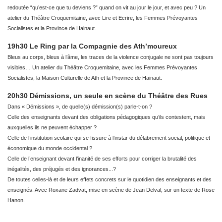
redoutée “qu’est-ce que tu deviens ?” quand on vit au jour le jour, et avec peu ? Un
atelier du Théâtre Croquemitaine, avec Lire et Ecrire, les Femmes Prévoyantes
Socialistes et la Province de Hainaut.
19h30 Le Ring par la Compagnie des Ath’moureux
Bleus au corps, bleus à l’âme, les traces de la violence conjugale ne sont pas toujours
visibles… Un atelier du Théâtre Croquemitaine, avec les Femmes Prévoyantes
Socialistes, la Maison Culturelle de Ath et la Province de Hainaut.
20h30 Démissions, un seule en scène du Théâtre des Rues
Dans « Démissions », de quelle(s) démission(s) parle-t-on ?
Celle des enseignants devant des obligations pédagogiques qu’ils contestent, mais
auxquelles ils ne peuvent échapper ?
Celle de l’institution scolaire qui se fissure à l’instar du délabrement social, politique et
économique du monde occidental ?
Celle de l’enseignant devant l’inanité de ses efforts pour corriger la brutalité des
inégalités, des préjugés et des ignorances...?
De toutes celles-là et de leurs effets concrets sur le quotidien des enseignants et des
enseignés. Avec Roxane Zadvat, mise en scène de Jean Delval, sur un texte de Rose
Hanon.