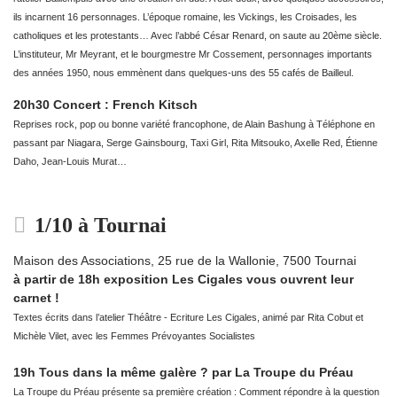
ils incarnent 16 personnages. L’époque romaine, les Vickings, les Croisades, les
catholiques et les protestants… Avec l’abbé César Renard, on saute au 20ème siècle.
L’instituteur, Mr Meyrant, et le bourgmestre Mr Cossement, personnages importants
des années 1950, nous emmènent dans quelques-uns des 55 cafés de Bailleul.
20h30 Concert : French Kitsch
Reprises rock, pop ou bonne variété francophone, de Alain Bashung à Téléphone en
passant par Niagara, Serge Gainsbourg, Taxi Girl, Rita Mitsouko, Axelle Red, Étienne
Daho, Jean-Louis Murat…
1/10 à Tournai
Maison des Associations, 25 rue de la Wallonie, 7500 Tournai
à partir de 18h exposition Les Cigales vous ouvrent leur
carnet !
Textes écrits dans l’atelier Théâtre - Ecriture Les Cigales, animé par Rita Cobut et
Michèle Vilet, avec les Femmes Prévoyantes Socialistes
19h Tous dans la même galère ? par La Troupe du Préau
La Troupe du Préau présente sa première création : Comment répondre à la question