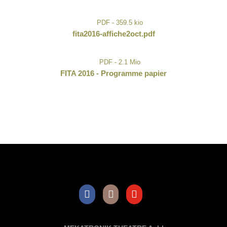
PDF - 359.5 kio
fita2016-affiche2oct.pdf
PDF - 2.1 Mio
FITA 2016 - Programme papier
Facebook
Instagram
Youtube