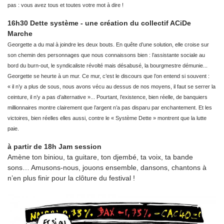
pas : vous avez tous et toutes votre mot à dire !
16h30 Dette système - une création du collectif ACiDe
Marche
Georgette a du mal à joindre les deux bouts. En quête d’une solution, elle croise sur
son chemin des personnages que nous connaissons bien : l’assistante sociale au
bord du burn-out, le syndicaliste révolté mais désabusé, la bourgmestre démunie...
Georgette se heurte à un mur. Ce mur, c’est le discours que l’on entend si souvent :
« il n’y a plus de sous, nous avons vécu au dessus de nos moyens, il faut se serrer la
ceinture, il n’y a pas d’alternative »... Pourtant, l’existence, bien réelle, de banquiers
millionnaires montre clairement que l’argent n’a pas disparu par enchantement. Et les
victoires, bien réelles elles aussi, contre le « Système Dette » montrent que la lutte
paie.
à partir de 18h Jam session
Amène ton biniou, ta guitare, ton djembé, ta voix, ta bande
sons… Amusons-nous, jouons ensemble, dansons, chantons à
n’en plus finir pour la clôture du festival !