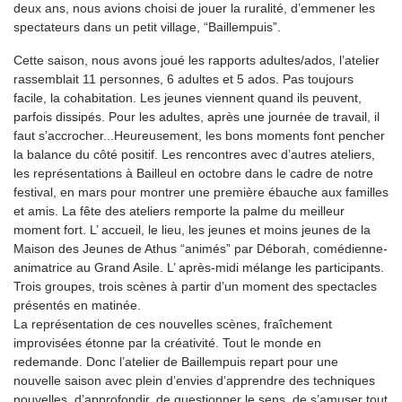
deux ans, nous avions choisi de jouer la ruralité, d’emmener les
spectateurs dans un petit village, “Baillempuis”.
Cette saison, nous avons joué les rapports adultes/ados, l’atelier
rassemblait 11 personnes, 6 adultes et 5 ados. Pas toujours
facile, la cohabitation. Les jeunes viennent quand ils peuvent,
parfois dissipés. Pour les adultes, après une journée de travail, il
faut s’accrocher...Heureusement, les bons moments font pencher
la balance du côté positif. Les rencontres avec d’autres ateliers,
les représentations à Bailleul en octobre dans le cadre de notre
festival, en mars pour montrer une première ébauche aux familles
et amis. La fête des ateliers remporte la palme du meilleur
moment fort. L’ accueil, le lieu, les jeunes et moins jeunes de la
Maison des Jeunes de Athus “animés” par Déborah, comédienne-
animatrice au Grand Asile. L’ après-midi mélange les participants.
Trois groupes, trois scènes à partir d’un moment des spectacles
présentés en matinée.
La représentation de ces nouvelles scènes, fraîchement
improvisées étonne par la créativité. Tout le monde en
redemande. Donc l’atelier de Baillempuis repart pour une
nouvelle saison avec plein d’envies d’apprendre des techniques
nouvelles, d’approfondir, de questionner le sens, de s’amuser tout