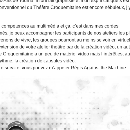
rts de Tournai m’ont fait graphiste et mon esprit critique s’est
ventionnel du Théâtre Croquemitaine est encore nébuleux, j’y v
es compétences au multimédia et ça, c’est dans mes cordes.
s, je peux accompagner les participants de nos ateliers les plu
venons de vivre, les groupes pourront au moins se voir en virt
xtension de votre atelier théâtre par de la création vidéo, un au
Le Croquemitaine a un peu de matériel vidéo mais l’intérêt est a
rythme, la création de capsules vidéo.
otre service, vous pouvez m’appeler Régis Against the Machine.