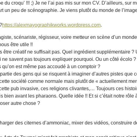
ipe du croqu’ !!! ;) Je ne l’ai pas mis sur mon CV. D’ailleurs, su
 part un peu de scénographie. Je viens plutôt du monde de l’imag
 ?
https://alexmayographikworks.wordpress.com
.
ragiste, scénariste, régisseur, voire metteur en scène d’un monde
ous être utile !!
s être créatif ne suffisait pas. Quel ingrédient supplémentaire ?
ne savent pas toujours expliquer pourquoi. Ou un côté écolo ? Bo
rs qu’on est même pas accoudé à un comptoir ?
s partie des gens qui se risquent à imaginer d’autres pistes que
ette société comme normale mais plutôt de « actuellement merd
 cette pub invasive, ces religions clivantes,… Toujours ces hist
 bien avant les pharaons. Quelle idée !! Et si c’était notre rôle 
poser autre chose ?
charger des citernes d’ammoniac, mixer des vidéos, construire 