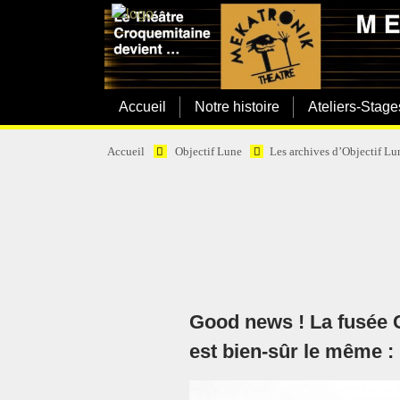
Accueil
Notre histoire
Ateliers-Stage
Accueil
Objectif Lune
Les archives d’Objectif Lu
Good news ! La fusée C
est bien-sûr le même : 