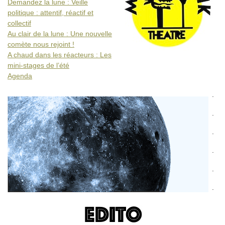
Demandez la lune : Veille
politique : attentif, réactif et
collectif
Au clair de la lune : Une nouvelle
comète nous rejoint !
A chaud dans les réacteurs : Les
mini-stages de l’été
Agenda
.
.
.
.
.
.