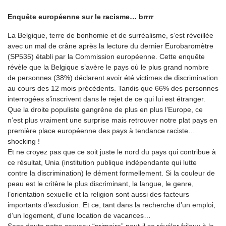
Enquête européenne sur le racisme… brrrr
La Belgique, terre de bonhomie et de surréalisme, s’est réveillée
avec un mal de crâne après la lecture du dernier Eurobaromètre
(SP535) établi par la Commission européenne. Cette enquête
révèle que la Belgique s’avère le pays où le plus grand nombre
de personnes (38%) déclarent avoir été victimes de discrimination
au cours des 12 mois précédents. Tandis que 66% des personnes
interrogées s’inscrivent dans le rejet de ce qui lui est étranger.
Que la droite populiste gangrène de plus en plus l’Europe, ce
n’est plus vraiment une surprise mais retrouver notre plat pays en
première place européenne des pays à tendance raciste…
shocking !
Et ne croyez pas que ce soit juste le nord du pays qui contribue à
ce résultat, Unia (institution publique indépendante qui lutte
contre la discrimination) le dément formellement. Si la couleur de
peau est le critère le plus discriminant, la langue, le genre,
l’orientation sexuelle et la religion sont aussi des facteurs
importants d’exclusion. Et ce, tant dans la recherche d’un emploi,
d’un logement, d’une location de vacances…
Sans doute notre cerveau “primaire” peut-il se révéler frileux à la