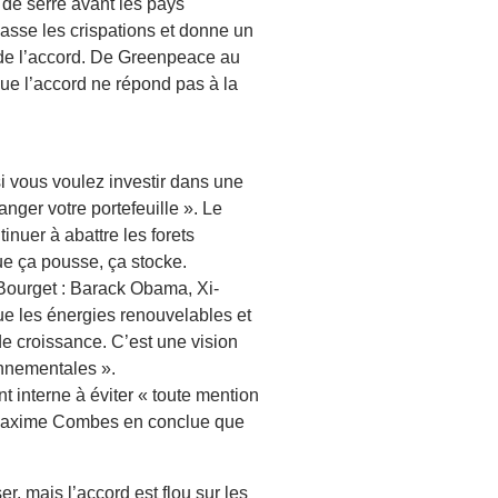
 de serre avant les pays
passe les crispations et donne un
 de l’accord. De Greenpeace au
ue l’accord ne répond pas à la
si vous voulez investir dans une
ger votre portefeuille ». Le
inuer à abattre les forets
que ça pousse, ça stocke.
 Bourget : Barack Obama, Xi-
ue les énergies renouvelables et
de croissance. C’est une vision
ronnementales ».
 interne à éviter « toute mention
. Maxime Combes en conclue que
er, mais l’accord est flou sur les