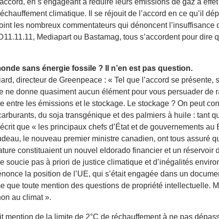
accord, en s’engageant à réduire leurs émissions de gaz à effet
chauffement climatique. Il se réjouit de l’accord en ce qu’il dé
joint les nombreux commentateurs qui dénoncent l’insuffisance
1.11.11, Mediapart ou Bastamag, tous s’accordent pour dire q
nde sans énergie fossile ? Il n’en est pas question.
liard, directeur de Greenpeace : « Tel que l’accord se présente, 
te ne donne quasiment aucun élément pour vous persuader de ran
re entre les émissions et le stockage. Le stockage ? On peut cont
carburants, du soja transgénique et des palmiers à huile : tant 
crit que « les principaux chefs d’État et de gouvernements au
rudeau, le nouveau premier ministre canadien, ont tous assuré q
ature constituaient un nouvel eldorado financier et un réservoir 
se soucie pas à priori de justice climatique et d’inégalités envi
once la position de l’UE, qui s’était engagée dans un document
e que toute mention des questions de propriété intellectuelle
non au climat ».
 fait mention de la limite de 2°C de réchauffement à ne pas dépass