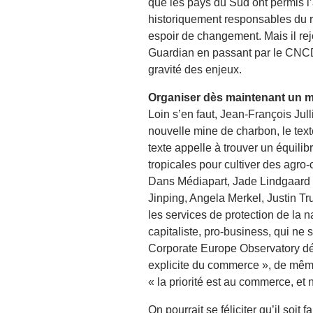
que les pays du Sud ont permis l’
historiquement responsables du ré
espoir de changement. Mais il re
Guardian en passant par le CNCD1
gravité des enjeux.
Organiser dès maintenant un mo
Loin s’en faut, Jean-François Jul
nouvelle mine de charbon, le tex
texte appelle à trouver un équilib
tropicales pour cultiver des agro-
Dans Médiapart, Jade Lindgaard é
Jinping, Angela Merkel, Justin T
les services de protection de la n
capitaliste, pro-business, qui ne 
Corporate Europe Observatory dén
explicite du commerce », de mêm
« la priorité est au commerce, et 
On pourrait se féliciter qu’il soit