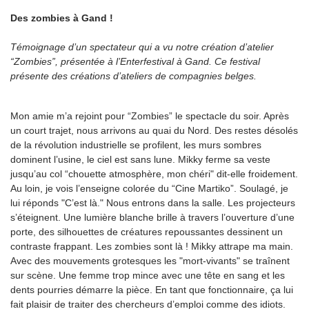
Des zombies à Gand !
Témoignage d’un spectateur qui a vu notre création d’atelier
“Zombies”, présentée à l’Enterfestival à Gand. Ce festival
présente des créations d’ateliers de compagnies belges.
Mon amie m’a rejoint pour “Zombies” le spectacle du soir. Après
un court trajet, nous arrivons au quai du Nord. Des restes désolés
de la révolution industrielle se profilent, les murs sombres
dominent l’usine, le ciel est sans lune. Mikky ferme sa veste
jusqu’au col “chouette atmosphère, mon chéri" dit-elle froidement.
Au loin, je vois l’enseigne colorée du “Cine Martiko”. Soulagé, je
lui réponds "C’est là." Nous entrons dans la salle. Les projecteurs
s’éteignent. Une lumière blanche brille à travers l’ouverture d’une
porte, des silhouettes de créatures repoussantes dessinent un
contraste frappant. Les zombies sont là ! Mikky attrape ma main.
Avec des mouvements grotesques les "mort-vivants" se traînent
sur scène. Une femme trop mince avec une tête en sang et les
dents pourries démarre la pièce. En tant que fonctionnaire, ça lui
fait plaisir de traiter des chercheurs d’emploi comme des idiots.