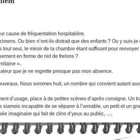
llent
r cause de fréquentation hospitalière.
e clowns. Ou bien n’ont-ils distrait que des enfants ? Ou y suis-j
is tout seul, le miroir de la chambre étant suffisant pour renvoy
ement en forme de nid de frelons ?
mitaine ».
chaleur que je ne regrette presque pas mon absence.
 nouveaux. Nous sommes huit, un nombre qui convient autant aux 
ent d’usage, place à de petites scènes d’après consigne. Un tr
s siamois incapable de se séparer à l’amiable, un petit et un g
essée imaginaire qui fait de clins d’yeux au public, ….