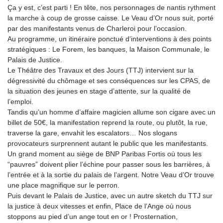
Ça y est, c’est parti ! En tête, nos personnages de nantis rythment
la marche à coup de grosse caisse. Le Veau d’Or nous suit, porté
par des manifestants venus de Charleroi pour l’occasion.
Au programme, un itinéraire ponctué d’interventions à des points
stratégiques : Le Forem, les banques, la Maison Communale, le
Palais de Justice.
Le Théâtre des Travaux et des Jours (TTJ) intervient sur la
dégressivité du chômage et ses conséquences sur les CPAS, de
la situation des jeunes en stage d’attente, sur la qualité de
l’emploi.
Tandis qu’un homme d’affaire magicien allume son cigare avec un
billet de 50€, la manifestation reprend la route, ou plutôt, la rue,
traverse la gare, envahit les escalators… Nos slogans
provocateurs surprennent autant le public que les manifestants.
Un grand moment au siège de BNP Paribas Fortis où tous les
“pauvres” doivent plier l’échine pour passer sous les barrières, à
l’entrée et à la sortie du palais de l’argent. Notre Veau d’Or trouve
une place magnifique sur le perron.
Puis devant le Palais de Justice, avec un autre sketch du TTJ sur
la justice à deux vitesses et enfin, Place de l’Ange où nous
stoppons au pied d’un ange tout en or ! Prosternation,