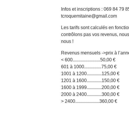
Infos et inscriptions : 069 84 79 8
tcroquemitaine@gmail.com
Les tarifs sont calculés en fonct
contrôlons pas vos revenus, nous
nous !
Revenus mensuels ->prix à l’ann
< 600........................50,00 €
601 à 1000...............75,00 €
1001 à 1200.............125,00 €
1201 à 1600.............150,00 €
1600 à 1999.............200,00 €
2000 à 2400.............300,00 €
> 2400.....................360,00 €