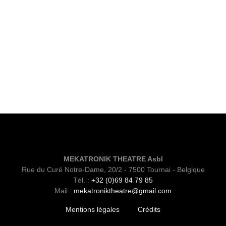
MEKATRONIK THEATRE Asbl
Rue du Curé Notre-Dame, 20/2 - 7500 Tournai - Belgique
Tél. :
+32 (0)69 84 79 85
Mail :
mekatroniktheatre@gmail.com
Mentions légales
Crédits