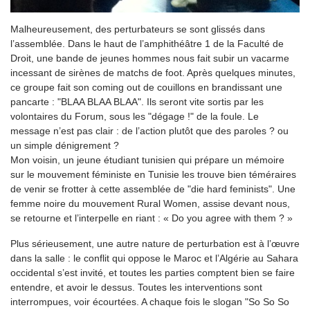
Malheureusement, des perturbateurs se sont glissés dans
l’assemblée. Dans le haut de l’amphithéâtre 1 de la Faculté de
Droit, une bande de jeunes hommes nous fait subir un vacarme
incessant de sirènes de matchs de foot. Après quelques minutes,
ce groupe fait son coming out de couillons en brandissant une
pancarte : "BLAA BLAA BLAA". Ils seront vite sortis par les
volontaires du Forum, sous les "dégage !" de la foule. Le
message n’est pas clair : de l’action plutôt que des paroles ? ou
un simple dénigrement ?
Mon voisin, un jeune étudiant tunisien qui prépare un mémoire
sur le mouvement féministe en Tunisie les trouve bien téméraires
de venir se frotter à cette assemblée de "die hard feminists". Une
femme noire du mouvement Rural Women, assise devant nous,
se retourne et l’interpelle en riant : « Do you agree with them ? »
Plus sérieusement, une autre nature de perturbation est à l’œuvre
dans la salle : le conflit qui oppose le Maroc et l’Algérie au Sahara
occidental s’est invité, et toutes les parties comptent bien se faire
entendre, et avoir le dessus. Toutes les interventions sont
interrompues, voir écourtées. A chaque fois le slogan "So So So