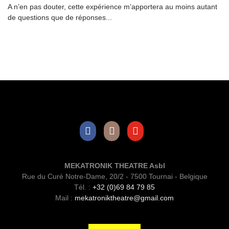
A n’en pas douter, cette expérience m’apportera au moins autant
de questions que de réponses...
Facebook
Instagram
Youtube
MEKATRONIK THEATRE Asbl
Rue du Curé Notre-Dame, 20/2 - 7500 Tournai - Belgique
Tél. :
+32 (0)69 84 79 85
Mail :
mekatroniktheatre@gmail.com