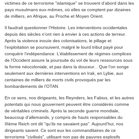
victimes de ce terrorisme "islamique" se trouvent d’abord dans les
pays musulmans eux-mêmes, où elles se comptent par dizaines
de milliers, en Afrique, au Proche et Moyen Orient.
Il faudrait questionner l’Histoire. Les interventions occidentales
depuis des siècles n’ont rien à envier à ces actions de terreur.
Après la violence inouïe des colonisations, le pillage et
l’exploitation se poursuivent, malgré le lourd tribut payé pour
conquérir l’indépendance. L’établissement de régimes complices
de l’Occident assure la poursuite du vol de leurs ressources sous
la forme néocoloniale, et pas dans la douceur... Que l’on songe
seulement aux dernières interventions en Irak, en Lybie, aux
centaines de milliers de morts civils provoqués par les
bombardements de l’OTAN.
En ce sens, nos dirigeants, les Reynders, les Fabius, et les autres
potentats qui nous gouvernent peuvent être considérés comme
de véritables criminels. Après la seconde guerre mondiale,
beaucoup d’allemands, y compris de hauts responsables du
IIIème Reich ont dit "qu’ils ne savaient pas". Aujourd’hui, nos
dirigeants savent. Ce sont eux les commanditaires de ce
terrorisme "civilisés", utilisant non pas de pauvres explosifs