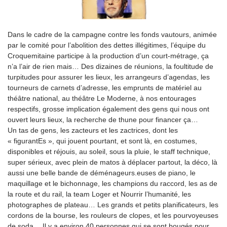
Dans le cadre de la campagne contre les fonds vautours, animée
par le comité pour l’abolition des dettes illégitimes, l’équipe du
Croquemitaine participe à la production d’un court-métrage, ça
n’a l’air de rien mais… Des dizaines de réunions, la foultitude de
turpitudes pour assurer les lieux, les arrangeurs d’agendas, les
tourneurs de carnets d’adresse, les emprunts de matériel au
théâtre national, au théâtre Le Moderne, à nos entourages
respectifs, grosse implication également des gens qui nous ont
ouvert leurs lieux, la recherche de thune pour financer ça…
Un tas de gens, les zacteurs et les zactrices, dont les
« figurantEs », qui jouent pourtant, et sont là, en costumes,
disponibles et réjouis, au soleil, sous la pluie, le staff technique,
super sérieux, avec plein de matos à déplacer partout, la déco, là
aussi une belle bande de déménageurs.euses de piano, le
maquillage et le bichonnage, les champions du raccord, les as de
la route et du rail, la team Loger et Nourrir l’humanité, les
photographes de plateau… Les grands et petits planificateurs, les
cordons de la bourse, les rouleurs de clopes, et les pourvoyeuses
de soda… Il y a environ 40 personnes qui se sont bougés pour