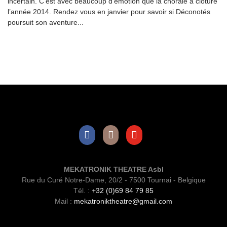
incertain. C’est avec beaucoup d’émotion que la chorale a clôturé
l’année 2014. Rendez vous en janvier pour savoir si Déconotés
poursuit son aventure...
Facebook
Instagram
Youtube
MEKATRONIK THEATRE Asbl
Rue du Curé Notre-Dame, 20/2 - 7500 Tournai - Belgique
Tél. :
+32 (0)69 84 79 85
Mail :
mekatroniktheatre@gmail.com