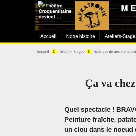
Accueil
Notre histoire
Ateliers-Stage
Accueil
Ateliers-Stages
Archives de nos ateliers e
Ça va chez
Quel spectacle ! BRAVO
Peinture fraîche, pata
un clou dans le noeud