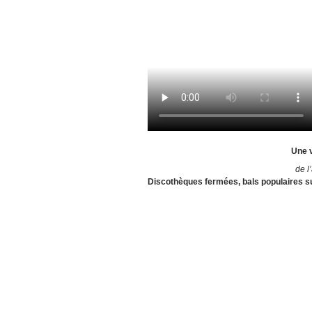
Une v
de l’
Discothèques fermées, bals populaires su