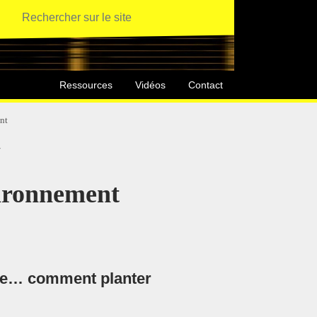
Ressources
Vidéos
Contact
ent
T
vironnement
uire… comment planter