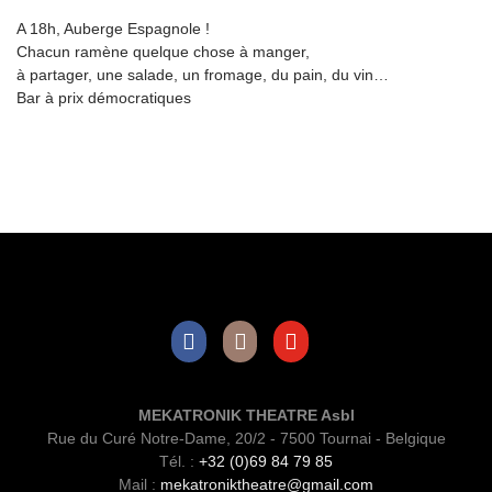
A 18h, Auberge Espagnole !
Chacun ramène quelque chose à manger,
à partager, une salade, un fromage, du pain, du vin…
Bar à prix démocratiques
Facebook
Instagram
Youtube
MEKATRONIK THEATRE Asbl
Rue du Curé Notre-Dame, 20/2 - 7500 Tournai - Belgique
Tél. :
+32 (0)69 84 79 85
Mail :
mekatroniktheatre@gmail.com