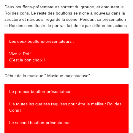
Deux bouffons-présentateurs sortent du groupe, et entourent le
Roi des cons. Le reste des bouffons se niche à nouveau dans la
structure et narquois, regarde la scène. Pendant sa présentation
le Roi des cons illustre le portrait fait de lui par différentes actions.
Les deux bouffons-présentateurs :
Vive le Roi !
C’est le bon choix !
Début de la musique " Musique majestueuse".
Le premier bouffon-présentateur :
Il a toutes les qualités requises pour être le meilleur Roi des
Cons !
Le second bouffon-présentateur :