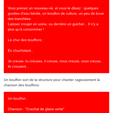
Vous prenez un nouveau-né, et vous le diluez : quelques
gouttes d’eau bénite, un bouillon de culture, un peu de boue
des tranchées.
Laissez croupir en usine, ou derrière un guichet... Il n’y a
plus qu’à consommer !
Le chur des bouffons :
En chuchotant...
Je creuse, tu creuses, il creuse, nous creuse, vous creuse,
ils creusent...
Un bouffon sort de la structure pour chanter rageusement la
chanson des bouffons
Un bouffon :
Chanson : "Crachat de glaire verte"