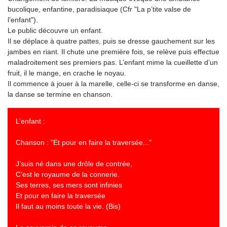
bucolique, enfantine, paradisiaque (Cfr "La p’tite valse de
l’enfant").
Le public découvre un enfant.
Il se déplace à quatre pattes, puis se dresse gauchement sur les
jambes en riant. Il chute une première fois, se relève puis effectue
maladroitement ses premiers pas. L’enfant mime la cueillette d’un
fruit, il le mange, en crache le noyau.
Il commence à jouer à la marelle, celle-ci se transforme en danse,
la danse se termine en chanson.
L’enfant :
Chanson : "Et pour en faire la traversée..."
J’suis né dans une drôle de contrée,
C’est le royaume de la connerie.
Ses terres, ses mers sont infinies
Et pour en faire la traversée
Il faut au moins toute la vie. (Bis)