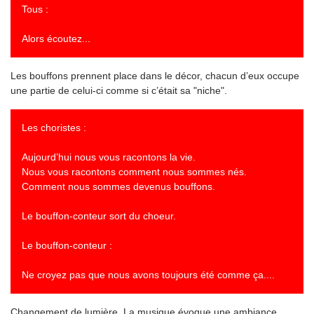
Tous :
Alors écoutez...
Les bouffons prennent place dans le décor, chacun d’eux occupe
une partie de celui-ci comme si c’était sa "niche".
Les choristes :
Aujourd’hui nous vous racontons la vie.
Nous vous racontons comment nous sommes nés.
Comment nous sommes devenus bouffons.
Le bouffon-conteur sort du choeur.
Le bouffon-conteur :
Ne croyez pas que nous avons toujours été comme ça....
Changement de lumière. La musique évoque une ambiance