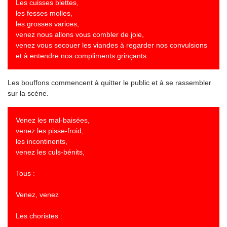
Les cuisses blettes,
les fesses molles,
les grosses varices,
venez nous allons vous combler de joie,
venez vous secouer les viandes à regarder nos convulsions
et à entendre nos compliments grinçants.
Les bouffons commencent à quitter le public et à se rassembler
sur la scène.
Venez les mal-baisées,
venez les pisse-froid,
les incontinents,
venez les culs-bénits,
Tous :
Venez, venez
Les choristes :