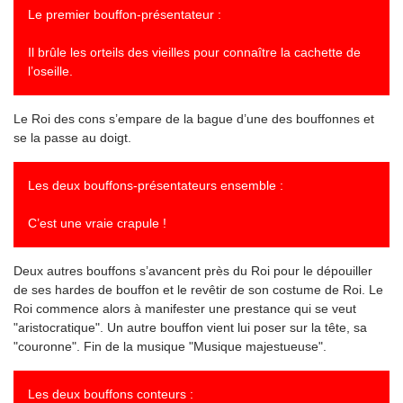
Le premier bouffon-présentateur :
Il brûle les orteils des vieilles pour connaître la cachette de
l’oseille.
Le Roi des cons s’empare de la bague d’une des bouffonnes et
se la passe au doigt.
Les deux bouffons-présentateurs ensemble :
C’est une vraie crapule !
Deux autres bouffons s’avancent près du Roi pour le dépouiller
de ses hardes de bouffon et le revêtir de son costume de Roi. Le
Roi commence alors à manifester une prestance qui se veut
"aristocratique". Un autre bouffon vient lui poser sur la tête, sa
"couronne". Fin de la musique "Musique majestueuse".
Les deux bouffons conteurs :