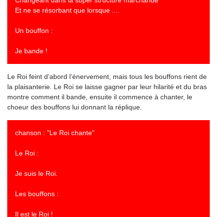
Changeant dans la super structure marchande
Et ne se résorbant que lorsque ....
Un bouffon :
Je bande !
Le Roi feint d’abord l’énervement, mais tous les bouffons rient de
la plaisanterie. Le Roi se laisse gagner par leur hilarité et du bras
montre comment il bande, ensuite il commence à chanter, le
choeur des bouffons lui donnant la réplique.
chanson : "Le Roi chante"
Le Roi :
Je suis le Roi.
Les bouffons :
Il est le Roi !