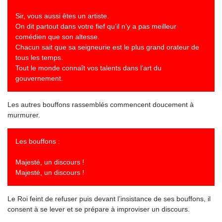
Sir, vous aussi êtes un artiste.
On dit partout dans votre fief qu’il n’y a pas meilleur
comédien que son altesse.
Chacun sait que sa seigneurie est le plus grand orateur de
tous les temps.
Tout le monde connaît vos talents dans l’art du
gouvernement.
Les autres bouffons rassemblés commencent doucement à
murmurer.
Les bouffons :
Majesté, un discours !
Majesté, un discours !
Le Roi feint de refuser puis devant l’insistance de ses bouffons, il
consent à se lever et se prépare à improviser un discours.