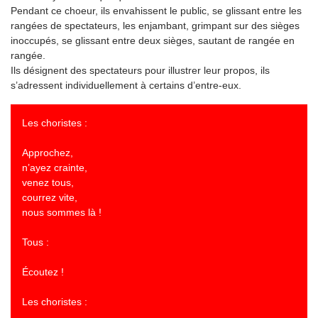
Pendant ce choeur, ils envahissent le public, se glissant entre les
rangées de spectateurs, les enjambant, grimpant sur des sièges
inoccupés, se glissant entre deux sièges, sautant de rangée en
rangée.
Ils désignent des spectateurs pour illustrer leur propos, ils
s’adressent individuellement à certains d’entre-eux.
Les choristes :
Approchez,
n’ayez crainte,
venez tous,
courrez vite,
nous sommes là !
Tous :
Écoutez !
Les choristes :