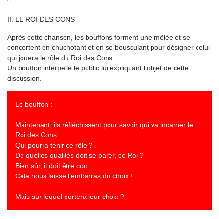
^
II. LE ROI DES CONS
Après cette chanson, les bouffons forment une mêlée et se
concertent en chuchotant et en se bousculant pour désigner celui
qui jouera le rôle du Roi des Cons.
Un bouffon interpelle le public lui expliquant l’objet de cette
discussion.
Le bouffon :
Maintenant, ils réfléchissent pour savoir qui va incarner le
Roi des Cons.
Qui pourra tenir ce rôle ?
De quelles qualités doit se parer, ce Roi ?
Bien sûr, il doit être con...
Cela nous laisse l’embarras du choix !
Mais sur lequel portera leur choix ?