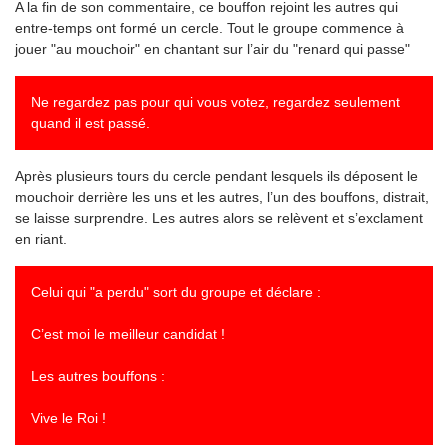
A la fin de son commentaire, ce bouffon rejoint les autres qui
entre-temps ont formé un cercle. Tout le groupe commence à
jouer "au mouchoir" en chantant sur l’air du "renard qui passe"
Ne regardez pas pour qui vous votez, regardez seulement
quand il est passé.
Après plusieurs tours du cercle pendant lesquels ils déposent le
mouchoir derrière les uns et les autres, l’un des bouffons, distrait,
se laisse surprendre. Les autres alors se relèvent et s’exclament
en riant.
Celui qui "a perdu" sort du groupe et déclare :
C’est moi le meilleur candidat !
Les autres bouffons :
Vive le Roi !