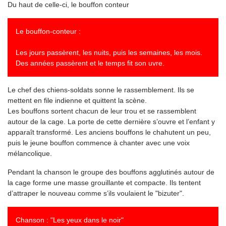
Du haut de celle-ci, le bouffon conteur
Le bouffon-conteur :
Les jours passèrent, les nuits, puis les semaines, les mois.
Des années passèrent et le temps fit son uvre.
Le chef des chiens-soldats sonne le rassemblement. Ils se
mettent en file indienne et quittent la scène.
Les bouffons sortent chacun de leur trou et se rassemblent
autour de la cage. La porte de cette dernière s’ouvre et l’enfant y
apparaît transformé. Les anciens bouffons le chahutent un peu,
puis le jeune bouffon commence à chanter avec une voix
mélancolique.
Pendant la chanson le groupe des bouffons agglutinés autour de
la cage forme une masse grouillante et compacte. Ils tentent
d’attraper le nouveau comme s’ils voulaient le "bizuter".
Chanson : "Les yeux dans le noir"