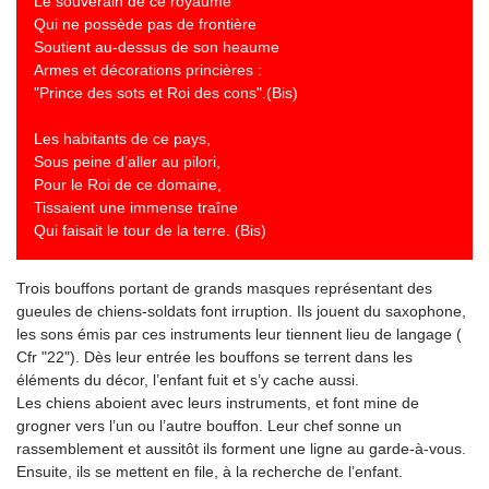
Le souverain de ce royaume
Qui ne possède pas de frontière
Soutient au-dessus de son heaume
Armes et décorations princières :
"Prince des sots et Roi des cons".(Bis)
Les habitants de ce pays,
Sous peine d’aller au pilori,
Pour le Roi de ce domaine,
Tissaient une immense traîne
Qui faisait le tour de la terre. (Bis)
Trois bouffons portant de grands masques représentant des
gueules de chiens-soldats font irruption. Ils jouent du saxophone,
les sons émis par ces instruments leur tiennent lieu de langage (
Cfr "22"). Dès leur entrée les bouffons se terrent dans les
éléments du décor, l’enfant fuit et s’y cache aussi.
Les chiens aboient avec leurs instruments, et font mine de
grogner vers l’un ou l’autre bouffon. Leur chef sonne un
rassemblement et aussitôt ils forment une ligne au garde-à-vous.
Ensuite, ils se mettent en file, à la recherche de l’enfant.