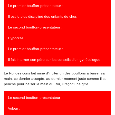
Le premier bouffon-présentateur :
Il est le plus discipliné des enfants de chur.
Le second bouffon-présentateur :
Hypocrite :
Le premier bouffon-présentateur :
Il fait interner son père sur les conseils d’un gynécologue.
Le Roi des cons fait mine d’inviter un des bouffons à baiser sa
main, ce dernier accepte, au dernier moment juste comme il se
penche pour baiser la main du Roi, il reçoit une gifle.
Le second bouffon-présentateur :
Voleur :