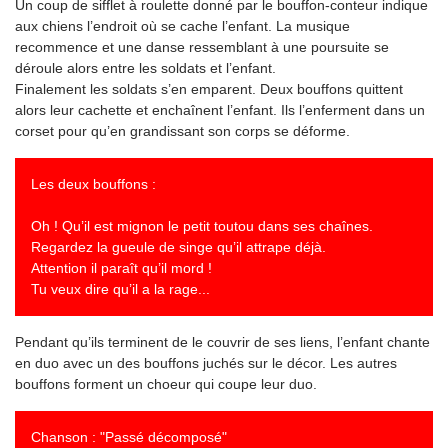
Un coup de sifflet à roulette donné par le bouffon-conteur indique
aux chiens l’endroit où se cache l’enfant. La musique
recommence et une danse ressemblant à une poursuite se
déroule alors entre les soldats et l’enfant.
Finalement les soldats s’en emparent. Deux bouffons quittent
alors leur cachette et enchaînent l’enfant. Ils l’enferment dans un
corset pour qu’en grandissant son corps se déforme.
Les deux bouffons :
Oh ! Qu’il est mignon le petit toutou dans ses chaînes.
Regardez la gueule de singe qu’il attrape déjà.
Attention il paraît qu’il mord !
Tu veux dire qu’il a la rage...
Pendant qu’ils terminent de le couvrir de ses liens, l’enfant chante
en duo avec un des bouffons juchés sur le décor. Les autres
bouffons forment un choeur qui coupe leur duo.
Chanson : "Passé décomposé"