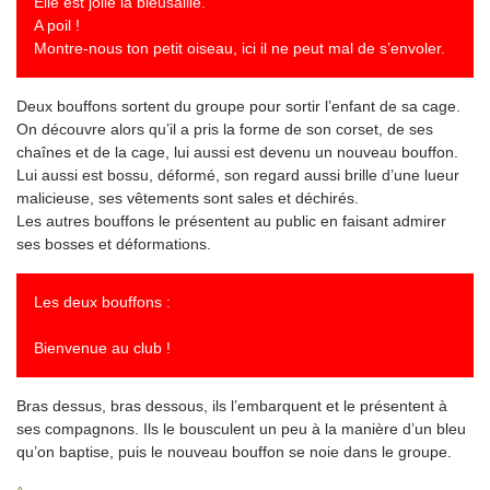
Elle est jolie la bleusaille.
A poil !
Montre-nous ton petit oiseau, ici il ne peut mal de s’envoler.
Deux bouffons sortent du groupe pour sortir l’enfant de sa cage.
On découvre alors qu’il a pris la forme de son corset, de ses
chaînes et de la cage, lui aussi est devenu un nouveau bouffon.
Lui aussi est bossu, déformé, son regard aussi brille d’une lueur
malicieuse, ses vêtements sont sales et déchirés.
Les autres bouffons le présentent au public en faisant admirer
ses bosses et déformations.
Les deux bouffons :
Bienvenue au club !
Bras dessus, bras dessous, ils l’embarquent et le présentent à
ses compagnons. Ils le bousculent un peu à la manière d’un bleu
qu’on baptise, puis le nouveau bouffon se noie dans le groupe.