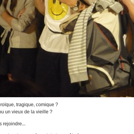
roïque, tragique, comique ?
u un vieux de la vieille ?
 rejoindre...