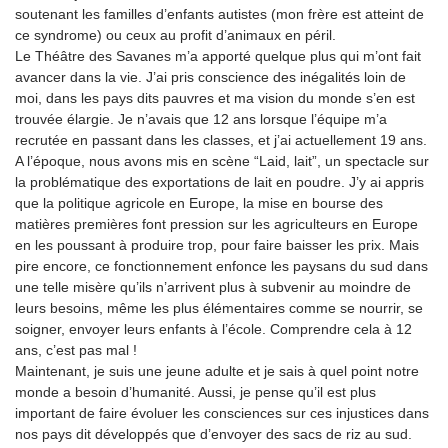
soutenant les familles d’enfants autistes (mon frère est atteint de
ce syndrome) ou ceux au profit d’animaux en péril.
Le Théâtre des Savanes m’a apporté quelque plus qui m’ont fait
avancer dans la vie. J’ai pris conscience des inégalités loin de
moi, dans les pays dits pauvres et ma vision du monde s’en est
trouvée élargie. Je n’avais que 12 ans lorsque l’équipe m’a
recrutée en passant dans les classes, et j’ai actuellement 19 ans.
A l’époque, nous avons mis en scène “Laid, lait”, un spectacle sur
la problématique des exportations de lait en poudre. J’y ai appris
que la politique agricole en Europe, la mise en bourse des
matières premières font pression sur les agriculteurs en Europe
en les poussant à produire trop, pour faire baisser les prix. Mais
pire encore, ce fonctionnement enfonce les paysans du sud dans
une telle misère qu’ils n’arrivent plus à subvenir au moindre de
leurs besoins, même les plus élémentaires comme se nourrir, se
soigner, envoyer leurs enfants à l’école. Comprendre cela à 12
ans, c’est pas mal !
Maintenant, je suis une jeune adulte et je sais à quel point notre
monde a besoin d’humanité. Aussi, je pense qu’il est plus
important de faire évoluer les consciences sur ces injustices dans
nos pays dit développés que d’envoyer des sacs de riz au sud.