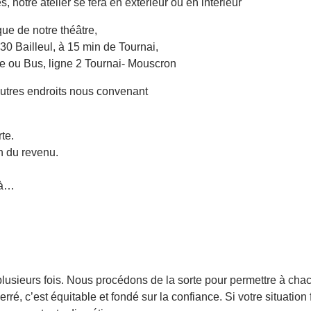
, notre atelier se fera en extérieur ou en intérieur
que de notre théâtre,
 Bailleul, à 15 min de Tournai,
e ou Bus, ligne 2 Tournai- Mouscron
autres endroits nous convenant
te.
on du revenu.
 à…
plusieurs fois. Nous procédons de la sorte pour permettre à chac
erré, c’est équitable et fondé sur la confiance. Si votre situation