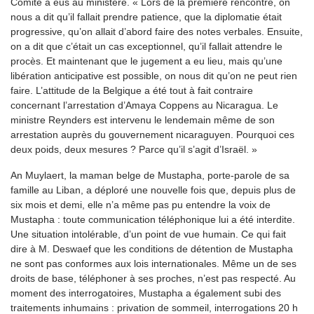
Comité a eus au ministère. « Lors de la première rencontre, on
nous a dit qu’il fallait prendre patience, que la diplomatie était
progressive, qu’on allait d’abord faire des notes verbales. Ensuite,
on a dit que c’était un cas exceptionnel, qu’il fallait attendre le
procès. Et maintenant que le jugement a eu lieu, mais qu’une
libération anticipative est possible, on nous dit qu’on ne peut rien
faire. L’attitude de la Belgique a été tout à fait contraire
concernant l’arrestation d’Amaya Coppens au Nicaragua. Le
ministre Reynders est intervenu le lendemain même de son
arrestation auprès du gouvernement nicaraguyen. Pourquoi ces
deux poids, deux mesures ? Parce qu’il s’agit d’Israël. »
An Muylaert, la maman belge de Mustapha, porte-parole de sa
famille au Liban, a déploré une nouvelle fois que, depuis plus de
six mois et demi, elle n’a même pas pu entendre la voix de
Mustapha : toute communication téléphonique lui a été interdite.
Une situation intolérable, d’un point de vue humain. Ce qui fait
dire à M. Deswaef que les conditions de détention de Mustapha
ne sont pas conformes aux lois internationales. Même un de ses
droits de base, téléphoner à ses proches, n’est pas respecté. Au
moment des interrogatoires, Mustapha a également subi des
traitements inhumains : privation de sommeil, interrogations 20 h