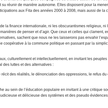
 su réunir de manière autonome. Elles disposent pour la mener
ticipations aux Fita des années 2000 à 2008, mais aussi de la c
t de la finance internationale, ni les obscurantismes religieux, ni 
manières de penser et d’agir. Que ceux et celles qui clament, en 
alternatives, sachent que nous ne les laisserons pas envahir l’e
 coopérative à la commune politique en passant par la simplicit
x, culturellement et intellectuellement, en invitant les peuples
l des luttes et des alternatives :
le récit des réalités, le dénonciation des oppressions, le refus
e au sein de l’éducation populaire en invitant à une critique soci
judicieuse et délicieuse des systèmes et des pseudo évidences p