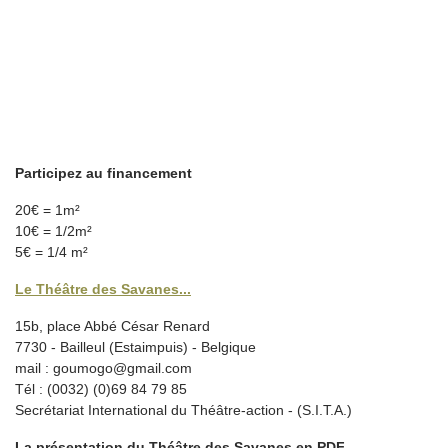
Participez au financement
20€ = 1m²
10€ = 1/2m²
5€ = 1/4 m²
Le Théâtre des Savanes...
15b, place Abbé César Renard
7730 - Bailleul (Estaimpuis) - Belgique
mail : goumogo@gmail.com
Tél : (0032) (0)69 84 79 85
Secrétariat International du Théâtre-action - (S.I.T.A.)
La présentation du Théâtre des Savanes en PDF